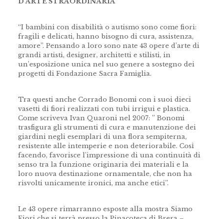
D’ARTE STRAORDINARIA
“I bambini con disabilità o autismo sono come fiori:
fragili e delicati, hanno bisogno di cura, assistenza,
amore”. Pensando a loro sono nate 43 opere d’arte di
grandi artisti, designer, architetti e stilisti, in
un’esposizione unica nel suo genere a sostegno dei
progetti di Fondazione Sacra Famiglia.
Tra questi anche Corrado Bonomi con i suoi dieci
vasetti di fiori realizzati con tubi irrigui e plastica.
Come scriveva Ivan Quaroni nel 2007: ” Bonomi
trasfigura gli strumenti di cura e manutenzione dei
giardini negli esemplari di una flora sempiterna,
resistente alle intemperie e non deteriorabile. Così
facendo, favorisce l’impressione di una continuità di
senso tra la funzione originaria dei materiali e la
loro nuova destinazione ornamentale, che non ha
risvolti unicamente ironici, ma anche etici”.
Le 43 opere rimarranno esposte alla mostra Siamo
Fiori che si terrà presso la Pinacoteca di Brera –