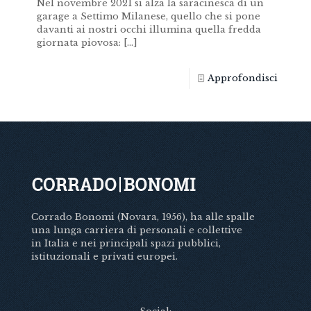
Nel novembre 2021 si alza la saracinesca di un
garage a Settimo Milanese, quello che si pone
davanti ai nostri occhi illumina quella fredda
giornata piovosa:
[…]
Approfondisci
Corrado Bonomi (Novara, 1956), ha alle spalle
una lunga carriera di personali e collettive
in Italia e nei principali spazi pubblici,
istituzionali e privati europei.